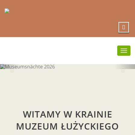
Togg
navi
MUSEUMSNÄCH
2026
WITAMY W KRAINIE
MUZEUM ŁUŻYCKIEGO
hier