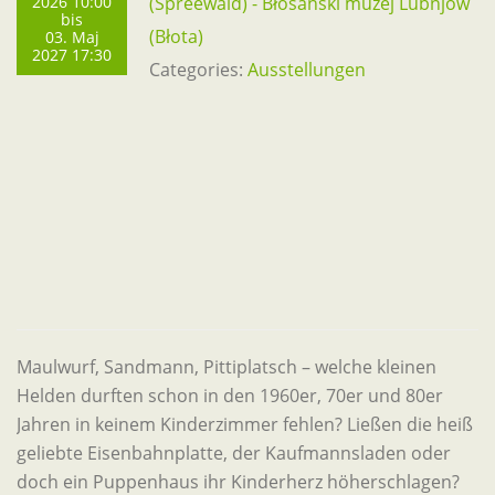
2026 10:00
(Spreewald) - Błośański muzej Lubnjow
bis
(Błota)
03. Maj
2027 17:30
Categories:
Ausstellungen
Maulwurf, Sandmann, Pittiplatsch – welche kleinen
Helden durften schon in den 1960er, 70er und 80er
Jahren in keinem Kinderzimmer fehlen? Ließen die heiß
geliebte Eisenbahnplatte, der Kaufmannsladen oder
doch ein Puppenhaus ihr Kinderherz höherschlagen?