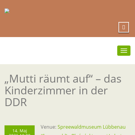
Togg
navi
„Mutti räumt auf“ – das
Kinderzimmer in der
DDR
Venue:
Spreewaldmuseum Lübbenau
14. Maj