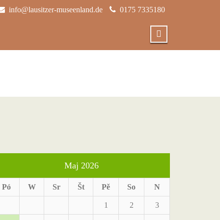
info@lausitzer-museenland.de
0175 7335180
Maj 2026
Pó
W
Sr
Št
Pě
So
N
1
2
3