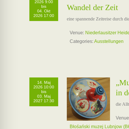
2026 9:00
Wandel der Zeit
bis
04. Okt
2026 17:00
eine spannende Zeitreise durch di
Venue:
Niederlausitzer He
Categories:
Ausstellungen
„Mu
14. Maj
2026 10:00
in 
bis
03. Maj
2027 17:30
die Al
Venue
Błośański muzej Lubnjow (Bł