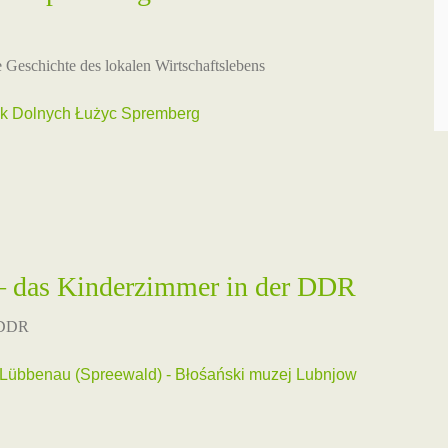
e Geschichte des lokalen Wirtschaftslebens
 Dolnych Łużyc Spremberg
 – das Kinderzimmer in der DDR
r DDR
übbenau (Spreewald) - Błośański muzej Lubnjow