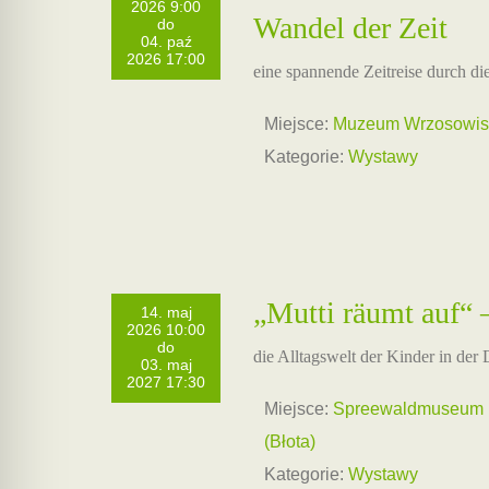
2026 9:00
Wandel der Zeit
do
04. paź
2026 17:00
eine spannende Zeitreise durch di
Miejsce:
Muzeum Wrzosowisk
Kategorie:
Wystawy
„Mutti räumt auf“
14. maj
2026 10:00
do
die Alltagswelt der Kinder in de
03. maj
2027 17:30
Miejsce:
Spreewaldmuseum L
(Błota)
Kategorie:
Wystawy