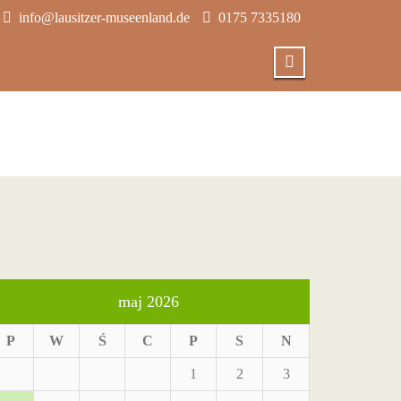
info@lausitzer-museenland.de
0175 7335180
maj 2026
P
W
Ś
C
P
S
N
1
2
3