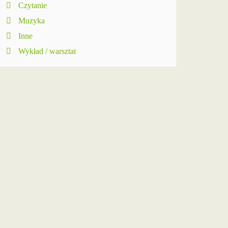
Czytanie
Muzyka
Inne
Wykład / warsztat