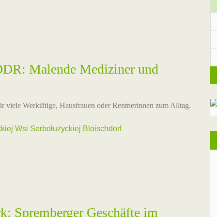
 DDR: Malende Mediziner und
ür viele Werktätige, Hausfrauen oder Rentnerinnen zum Alltag.
iej Wsi Serbołużyckiej Bloischdorf
: Spremberger Geschäfte im