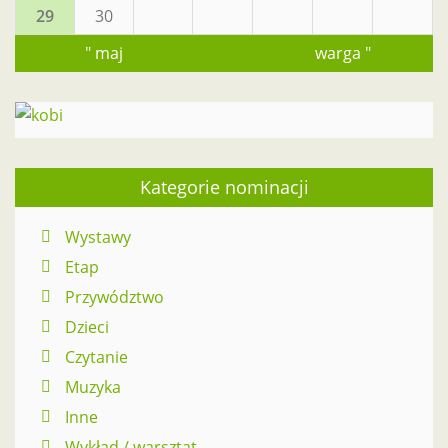
29
30
" maj
warga "
Kategorie nominacji
Wystawy
Etap
Przywództwo
Dzieci
Czytanie
Muzyka
Inne
Wykład / warsztat