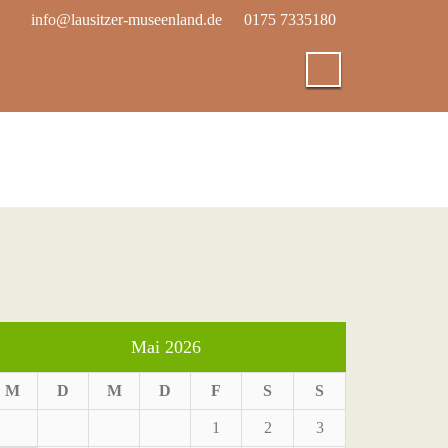
info@lausitzer-museenland.de
0175 7335180
Mai 2026
M
D
M
D
F
S
S
1
2
3