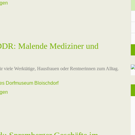
ngen
 DDR: Malende Mediziner und
ür viele Werktätige, Hausfrauen oder Rentnerinnen zum Alltag.
hes Dorfmuseum Bloischdorf
ngen