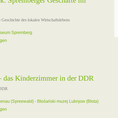
: Spremberger Geschäfte im
e Geschichte des lokalen Wirtschaftslebens
museum Spremberg
ngen
 – das Kinderzimmer in der DDR
r DDR
au (Spreewald) - Błośański muzej Lubnjow (Błota)
ngen