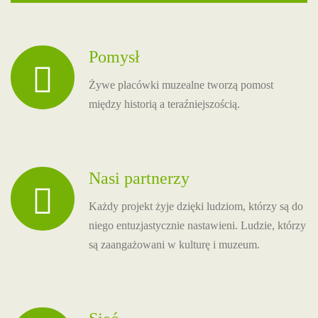
Pomysł
Żywe placówki muzealne tworzą pomost
między historią a teraźniejszością.
Nasi partnerzy
Każdy projekt żyje dzięki ludziom, którzy są do
niego entuzjastycznie nastawieni. Ludzie, którzy
są zaangażowani w kulturę i muzeum.