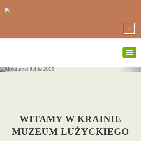
Togg
navig
MUSEUMSNÄC
2026
WITAMY W KRAINIE
MUZEUM ŁUŻYCKIEGO
hier