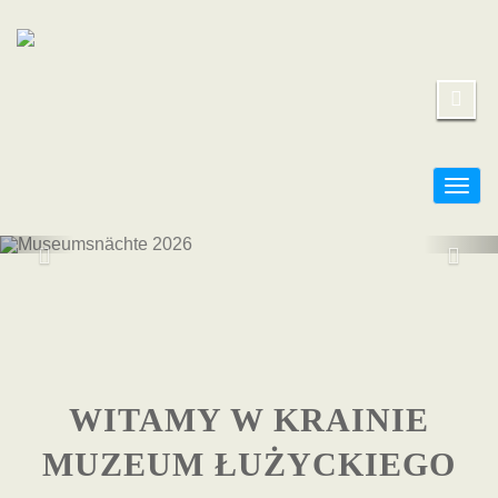
Togg
navig
MUSEUMSNÄC
2026
WITAMY W KRAINIE
hier
MUZEUM ŁUŻYCKIEGO