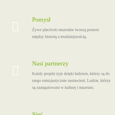
Pomysł
Żywe placówki muzealne tworzą pomost
między historią a teraźniejszością.
Nasi partnerzy
Każdy projekt żyje dzięki ludziom, którzy są do
niego entuzjastycznie nastawieni. Ludzie, którzy
są zaangażowani w kulturę i muzeum.
Sieć