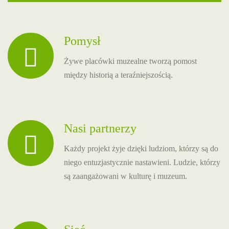
Pomysł
Żywe placówki muzealne tworzą pomost
między historią a teraźniejszością.
Nasi partnerzy
Każdy projekt żyje dzięki ludziom, którzy są do
niego entuzjastycznie nastawieni. Ludzie, którzy
są zaangażowani w kulturę i muzeum.