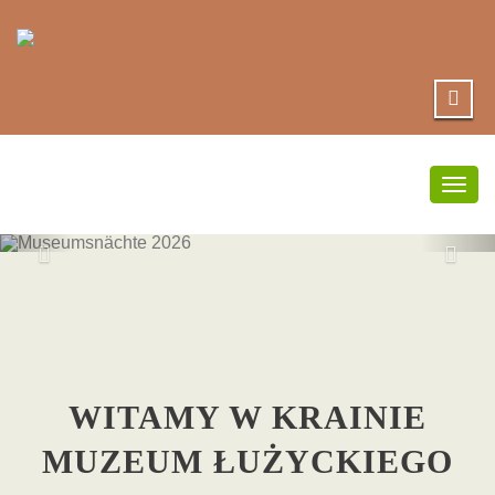
Togg
navig
MUSEUMSNÄC
2026
WITAMY W KRAINIE
MUZEUM ŁUŻYCKIEGO
hier