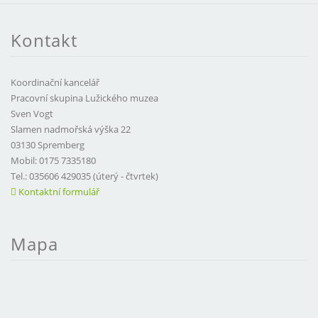
Kontakt
Koordinační kancelář
Pracovní skupina Lužického muzea
Sven Vogt
Slamen nadmořská výška 22
03130 Spremberg
Mobil: 0175 7335180
Tel.: 035606 429035 (úterý - čtvrtek)
Kontaktní formulář
Mapa