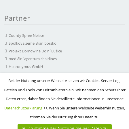
Partner
County Spree Neisse
Spolková země Braniborsko
Projekt Domowina Dolní Lužice
mediální agentura chairlines
Hearonymus GmbH
Pracovní skupina Serbska kupa
MuzeON Polsko
Bei der Nutzung unserer Webseite setzen wir Cookies, Server-Log-
Dateien und Tools von Drittanbietern ein. Wir nehmen den Schutz Ihrer
Daten ernst, daher finden Sie detaillierte Informationen in unserer >>
Datenschutzerklärung
<<. Wenn Sie unsere Webseite weiterhin nutzen,
© 2015 - 2026 Lausitzer Museenland
stimmen Sie der Nutzung Ihrer Daten zu.
JA, ich stimme der Nutzung meiner Daten zu