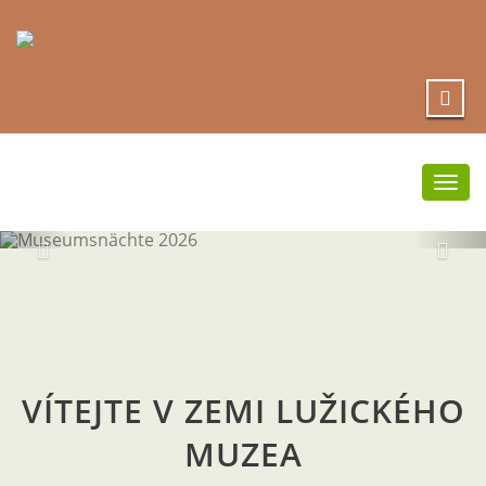
Přep
navi
VÍTEJTE V ZEMI LUŽICKÉHO
MUZEA