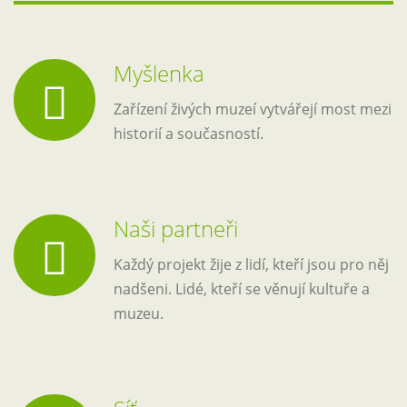
Myšlenka
Zařízení živých muzeí vytvářejí most mezi
historií a současností.
Naši partneři
Každý projekt žije z lidí, kteří jsou pro něj
nadšeni. Lidé, kteří se věnují kultuře a
muzeu.
Síť