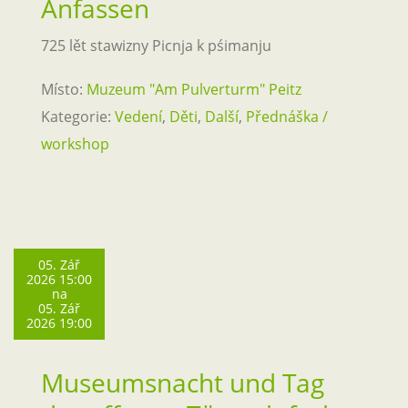
Anfassen
725 lět stawizny Picnja k pśimanju
Místo:
Muzeum "Am Pulverturm" Peitz
Kategorie:
Vedení
,
Děti
,
Další
,
Přednáška /
workshop
05. Zář
2026 15:00
na
05. Zář
2026 19:00
Museumsnacht und Tag