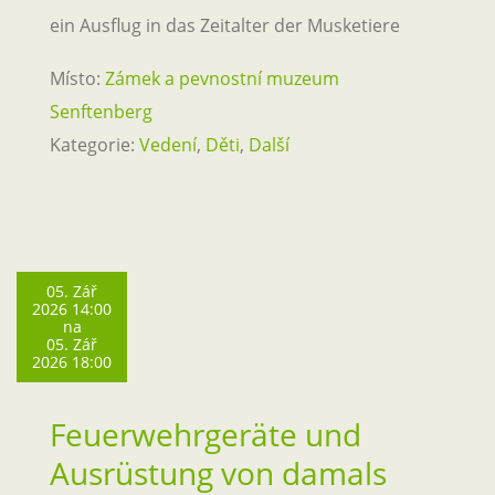
ein Ausflug in das Zeitalter der Musketiere
Místo:
Zámek a pevnostní muzeum
Senftenberg
Kategorie:
Vedení
,
Děti
,
Další
05. Zář
2026 14:00
na
05. Zář
2026 18:00
Feuerwehrgeräte und
Ausrüstung von damals