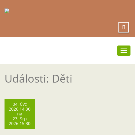
Přep
navi
Události: Děti
04. Čvc
2026 14:30
na
23. Srp
2026 15:30