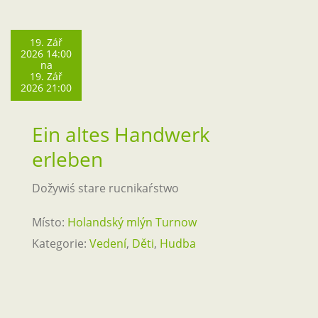
19. Zář
2026 14:00
na
19. Zář
2026 21:00
Ein altes Handwerk
erleben
Dožywiś stare rucnikaŕstwo
Místo:
Holandský mlýn Turnow
Kategorie:
Vedení
,
Děti
,
Hudba