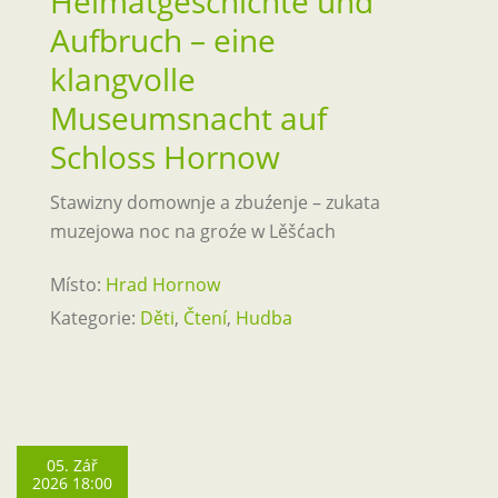
Heimatgeschichte und
Aufbruch – eine
klangvolle
Museumsnacht auf
Schloss Hornow
Stawizny domownje a zbuźenje – zukata
muzejowa noc na groźe w Lěšćach
Místo:
Hrad Hornow
Kategorie:
Děti
,
Čtení
,
Hudba
05. Zář
2026 18:00