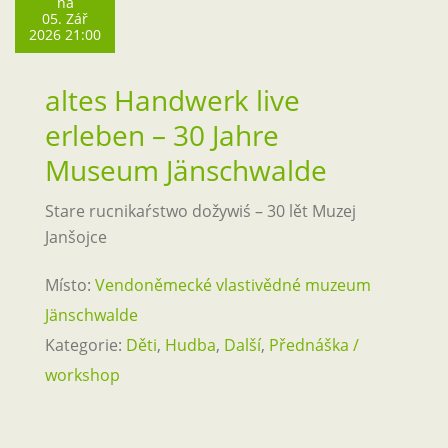
na
05. Zář
2026 21:00
altes Handwerk live
erleben – 30 Jahre
Museum Jänschwalde
Stare rucnikaŕstwo dožywiś – 30 lět Muzej
Janšojce
Místo:
Vendoněmecké vlastivědné muzeum
Jänschwalde
Kategorie:
Děti
,
Hudba
,
Další
,
Přednáška /
workshop