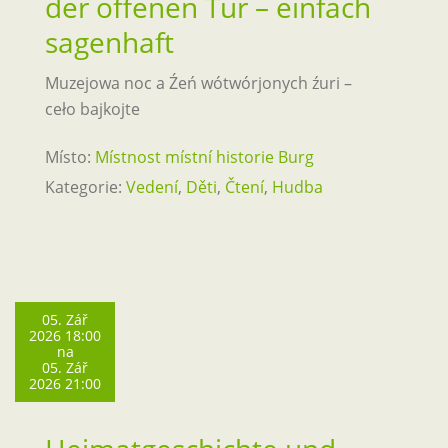
der offenen Tür – einfach
sagenhaft
Muzejowa noc a Źeń wótwórjonych źuri –
ceło bajkojte
Místo:
Místnost místní historie Burg
Kategorie:
Vedení
,
Děti
,
Čtení
,
Hudba
05. Zář
2026 18:00
na
05. Zář
2026 21:00