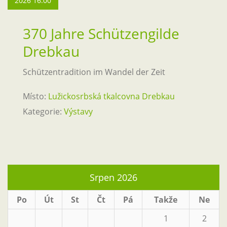
2026 16:00
370 Jahre Schützengilde
Drebkau
Schützentradition im Wandel der Zeit
Místo:
Lužickosrbská tkalcovna Drebkau
Kategorie:
Výstavy
Srpen 2026
Po
Út
St
Čt
Pá
Takže
Ne
1
2