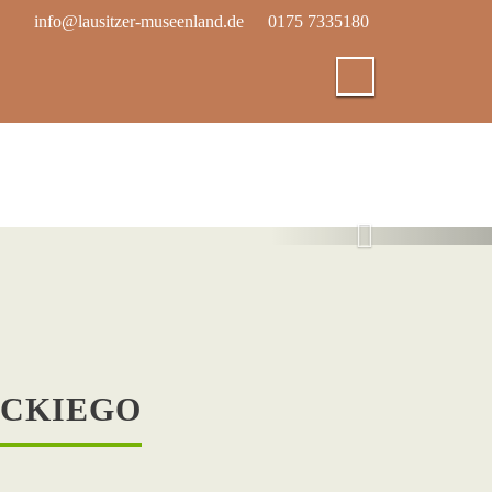
info@lausitzer-museenland.de
0175 7335180
26
YCKIEGO