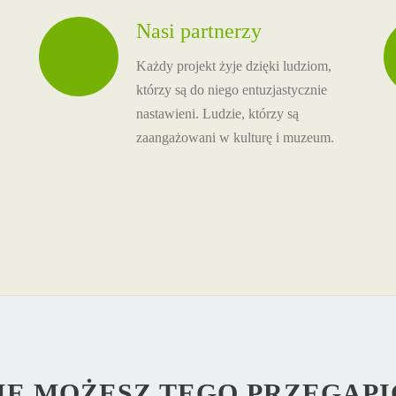
Nasi partnerzy
Każdy projekt żyje dzięki ludziom,
którzy są do niego entuzjastycznie
nastawieni. Ludzie, którzy są
zaangażowani w kulturę i muzeum.
IE MOŻESZ TEGO PRZEGAPI