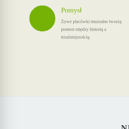
Pomysł
Żywe placówki muzealne tworzą
pomost między historią a
teraźniejszością.
N