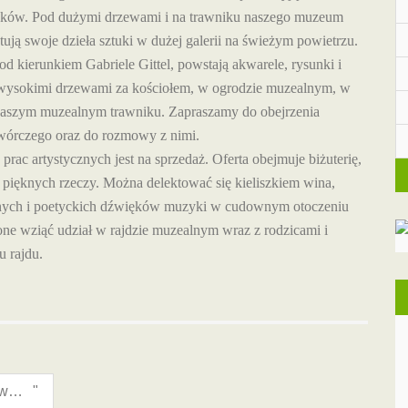
nków.
Pod dużymi drzewami i na trawniku naszego muzeum
entują swoje dzieła sztuki w dużej galerii na świeżym powietrzu.
d kierunkiem Gabriele Gittel, powstają akwarele, rysunki i
i wysokimi drzewami za kościołem, w ogrodzie muzealnym, w
a naszym muzealnym trawniku. Zapraszamy do obejrzenia
twórczego oraz do rozmowy z nimi.
e prac artystycznych jest na sprzedaż. Oferta obejmuje biżuterię,
ch pięknych rzeczy. Można delektować się kieliszkiem wina,
katnych i poetyckich dźwięków muzyki w cudownym otoczeniu
ne wziąć udział w rajdzie muzealnym wraz z rodzicami i
 rajdu.
Program III Festiwalu Bajek Słowiańskich w Dissen
"