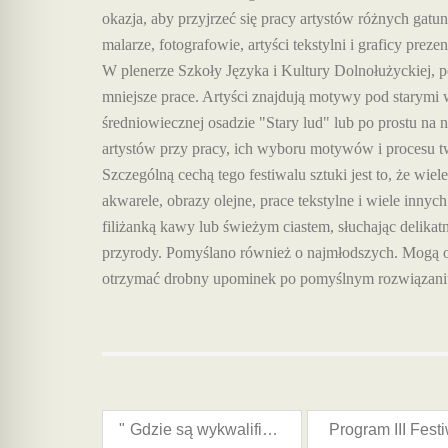
okazja, aby przyjrzeć się pracy artystów różnych gatu
malarze, fotografowie, artyści tekstylni i graficy prez
W plenerze Szkoły Języka i Kultury Dolnołużyckiej, po
mniejsze prace. Artyści znajdują motywy pod starym
średniowiecznej osadzie "Stary lud" lub po prostu n
artystów przy pracy, ich wyboru motywów i procesu 
Szczególną cechą tego festiwalu sztuki jest to, że wiel
akwarele, obrazy olejne, prace tekstylne i wiele inny
filiżanką kawy lub świeżym ciastem, słuchając deli
przyrody. Pomyślano również o najmłodszych. Mogą o
otrzymać drobny upominek po pomyślnym rozwiązaniu
"
Gdzie są wykwalifikowani pracownicy jutra?