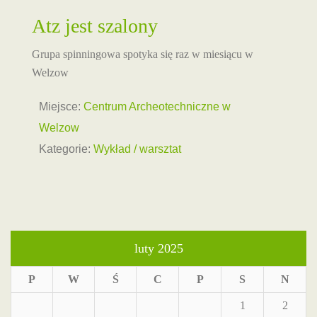
Atz jest szalony
Grupa spinningowa spotyka się raz w miesiącu w
Welzow
Miejsce:
Centrum Archeotechniczne w
Welzow
Kategorie:
Wykład / warsztat
luty 2025
P
W
Ś
C
P
S
N
1
2