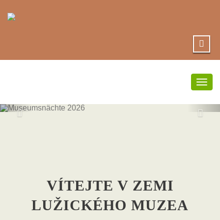
Přep
navi
MUSEUMSNÄC
2026
VÍTEJTE V ZEMI
LUŽICKÉHO MUZEA
zde