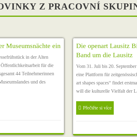
OVINKY Z PRACOVNÍ SKUPI
tzer Museumsnächte ein
Die openart Lausitz B
Band um die Lausitz
sefrühstück in der Alten
Öffentlichkeitsarbeit für die
Vom 31. Juli bis 20. September
nsgesamt 44 Teilnehmerinnen
eine Plattform für zeitgenöss
r Museumslandes und des
art shapes spaces“ findet erstma
will die kulturelle Vielfalt der
Přečtěte si více