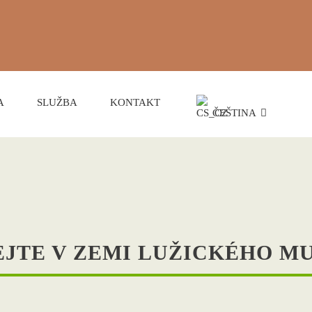
A
SLUŽBA
KONTAKT
ČEŠTINA
USEUMSNÄCHTE 20
Programm
EJTE V ZEMI LUŽICKÉHO M
zde