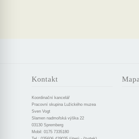
Kontakt
Map
Koordinační kancelář
Pracovní skupina Lužického muzea
Sven Vogt
Slamen nadmořská výška 22
03130 Spremberg
Mobil: 0175 7335180
Tel.: 035606 429035 (úterý - čtvrtek)