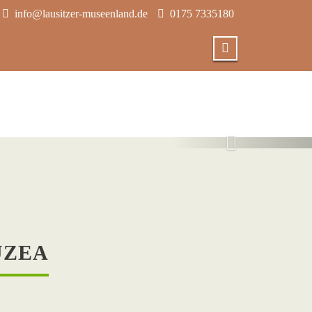
info@lausitzer-museenland.de
0175 7335180
26
UZEA