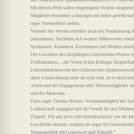
Mit diesem Preis sollen eingetragene Vereine ausgeze
Mitglieder besondere Leistungen mit hoher gesellschaf
reges Vereinsleben stehen.
Vertreter des Vereins erhielten nach der Nominierung d
präsentieren. Nachdem sich weitere Mitbewerber ebenfal
Sparkassen, Kammern, Kommunen und Medien anschli
Der Gewinner des diesjährigen Unternehmer-Preises in 
Feldbahntuten….der Verein Klein Kölziger Ziegeleib
Unternehmerkonvent des Ostdeutschen Sparkassenverban
diese Auszeichnung mehr als stolz sein, ist es doch ein
Arbeit und des Engagements aller Vereinsmitglieder und
und des Museums.
Dazu sagte Thomas Heinze, Vorstandsmitglied der Spa
Leidenschaft engagiert sich der Verein für den Wiedera
Ziegelei. Für uns ist es sehr beeindruckend, wie der kl
Geschichte einsetzt, sondern sie sogar für Generatione
Vergangenheit mit Gegenwart und Zukunft.“