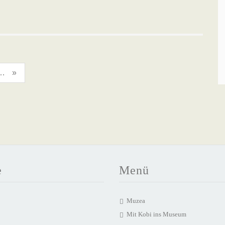
n der Kreisverwaltung
»
e
Menü
Muzea
Mit Kobi ins Museum