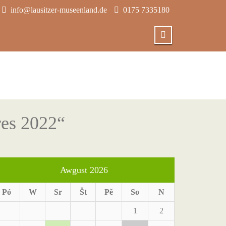
info@lausitzer-museenland.de
0175 7335180
res 2022“
Awgust 2026
Pó
W
Sr
Št
Pě
So
N
1
2