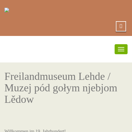
Togg
navig
Freilandmuseum Lehde /
Muzej pód gołym njebjom
Lědow
Willkommen im 19. Jahrhundert!