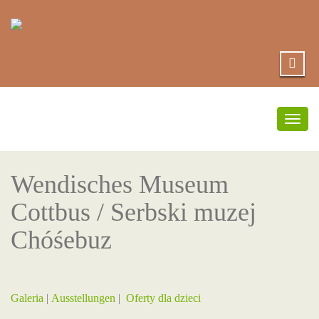
Togg
navig
Wendisches Museum
Cottbus / Serbski muzej
Chóśebuz
Galeria
|
Ausstellungen
|
Oferty dla dzieci