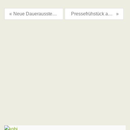
«
Neue Dauerausstellung im Museum Sorbische Webstube Drebkau eröffnet – Sprache als Herzstück der Ausstellung
Pressefrühstück an der Wassermühle in Noßdorf läutet Lausitzer Museumsnächte ein
»
Awgust 2026
Pó
W
Sr
Št
Pě
So
N
1
2
3
4
5
6
7
8
9
10
11
12
13
14
15
16
17
18
19
20
21
22
23
24
25
26
27
28
29
30
31
« Jul
Sep »