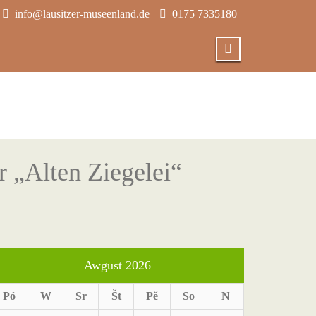
info@lausitzer-museenland.de
0175 7335180
r „Alten Ziegelei“
Awgust 2026
Pó
W
Sr
Št
Pě
So
N