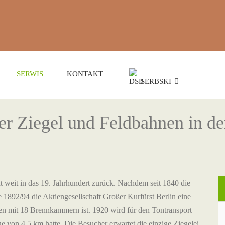
SERWIS
KONTAKT
SERBSKI
r Ziegel und Feldbahnen in de
ht weit in das 19. Jahrhundert zurück. Nachdem seit 1840 die
te 1892/94 die Aktiengesellschaft Großer Kurfürst Berlin eine
fen mit 18 Brennkammern ist. 1920 wird für den Tontransport
 von 4,5 km hatte. Die Besucher erwartet die einzige Ziegelei