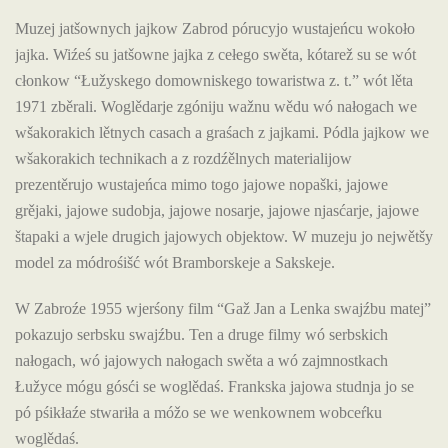
Muzej jatšownych jajkow Zabrod pórucyjo wustajeńcu wokoło
jajka. Wiźeś su jatšowne jajka z cełego swěta, kótarež su se wót
cłonkow “Łužyskego domowniskego towaristwa z. t.” wót lěta
1971 zběrali. Woglědarje zgóniju wažnu wědu wó nałogach we
wšakorakich lětnych casach a graśach z jajkami. Pódla jajkow we
wšakorakich technikach a z rozdźělnych materialijow
prezentěrujo wustajeńca mimo togo jajowe nopaški, jajowe
grějaki, jajowe sudobja, jajowe nosarje, jajowe njasćarje, jajowe
štapaki a wjele drugich jajowych objektow. W muzeju jo nejwětšy
model za módrośišć wót Bramborskeje a Sakskeje.
W Zabroźe 1955 wjerśony film “Gaž Jan a Lenka swajźbu matej”
pokazujo serbsku swajźbu. Ten a druge filmy wó serbskich
nałogach, wó jajowych nałogach swěta a wó zajmnostkach
Łužyce mógu gósći se woglědaś. Frankska jajowa studnja jo se
pó pśikłaźe stwariła a móžo se we wenkownem wobceŕku
woglědaś.