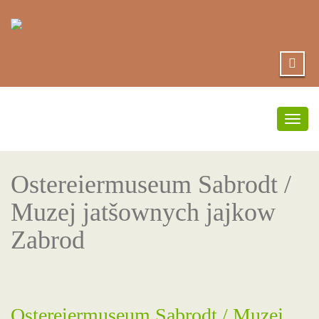
Togg
navig
Ostereiermuseum Sabrodt /
Muzej jatšownych jajkow
Zabrod
Ostereiermuseum Sabrodt / Muzej