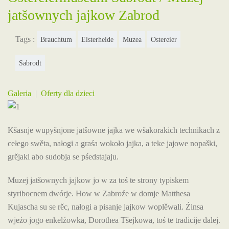
jatšownych jajkow Zabrod
Tags :
Brauchtum
Elsterheide
Muzea
Ostereier
Sabrodt
Galeria
|
Oferty dla dzieci
Kšasnje wupyšnjone jatšowne jajka we wšakorakich technikach z
cełego swěta, nałogi a graśa wokoło jajka, a teke jajowe nopaški,
grějaki abo sudobja se pśedstajaju.
Muzej jatšownych jajkow jo w za toś te strony typiskem
styribocnem dwórje. How w Zabroźe w domje Matthesa
Kujascha su se rěc, nałogi a pisanje jajkow woplěwali. Źinsa
wjeźo jogo enkelźowka, Dorothea Tšejkowa, toś te tradicije dalej.