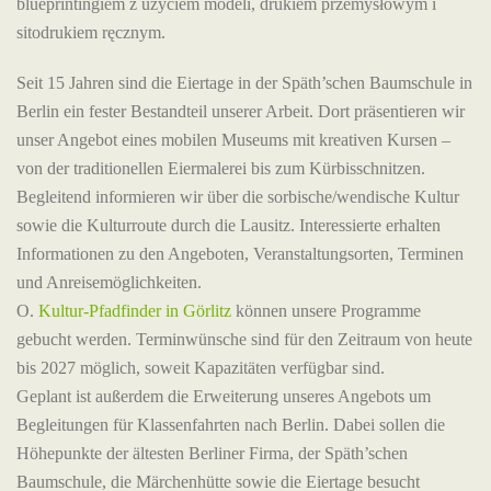
blueprintingiem z użyciem modeli, drukiem przemysłowym i
sitodrukiem ręcznym.
Seit 15 Jahren sind die Eiertage in der Späth’schen Baumschule in
Berlin ein fester Bestandteil unserer Arbeit. Dort präsentieren wir
unser Angebot eines mobilen Museums mit kreativen Kursen –
von der traditionellen Eiermalerei bis zum Kürbisschnitzen.
Begleitend informieren wir über die sorbische/wendische Kultur
sowie die Kulturroute durch die Lausitz. Interessierte erhalten
Informationen zu den Angeboten, Veranstaltungsorten, Terminen
und Anreisemöglichkeiten.
O.
Kultur-Pfadfinder in Görlitz
können unsere Programme
gebucht werden. Terminwünsche sind für den Zeitraum von heute
bis 2027 möglich, soweit Kapazitäten verfügbar sind.
Geplant ist außerdem die Erweiterung unseres Angebots um
Begleitungen für Klassenfahrten nach Berlin. Dabei sollen die
Höhepunkte der ältesten Berliner Firma, der Späth’schen
Baumschule, die Märchenhütte sowie die Eiertage besucht