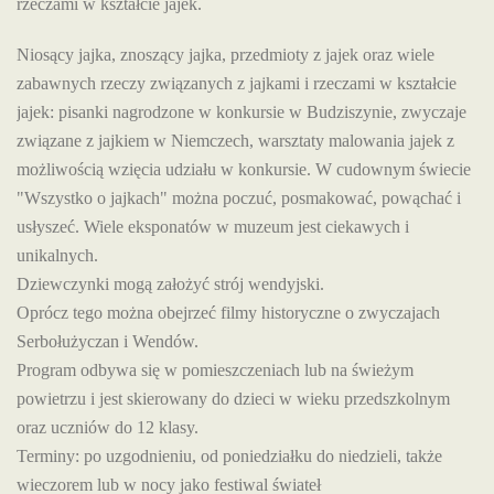
rzeczami w kształcie jajek.
Niosący jajka, znoszący jajka, przedmioty z jajek oraz wiele
zabawnych rzeczy związanych z jajkami i rzeczami w kształcie
jajek: pisanki nagrodzone w konkursie w Budziszynie, zwyczaje
związane z jajkiem w Niemczech, warsztaty malowania jajek z
możliwością wzięcia udziału w konkursie. W cudownym świecie
"Wszystko o jajkach" można poczuć, posmakować, powąchać i
usłyszeć. Wiele eksponatów w muzeum jest ciekawych i
unikalnych.
Dziewczynki mogą założyć strój wendyjski.
Oprócz tego można obejrzeć filmy historyczne o zwyczajach
Serbołużyczan i Wendów.
Program odbywa się w pomieszczeniach lub na świeżym
powietrzu i jest skierowany do dzieci w wieku przedszkolnym
oraz uczniów do 12 klasy.
Terminy: po uzgodnieniu, od poniedziałku do niedzieli, także
wieczorem lub w nocy jako festiwal świateł