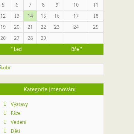
5
6
7
8
9
10
11
12
13
14
15
16
17
18
19
20
21
22
23
24
25
26
27
28
29
" Led
Bře "
Kategorie jmenování
Výstavy
Fáze
Vedení
Děti