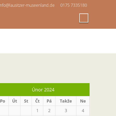
info@lausitzer-museenland.de
0175 7335180
Únor 2024
Po
Út
St
Čt
Pá
Takže
Ne
1
2
3
4