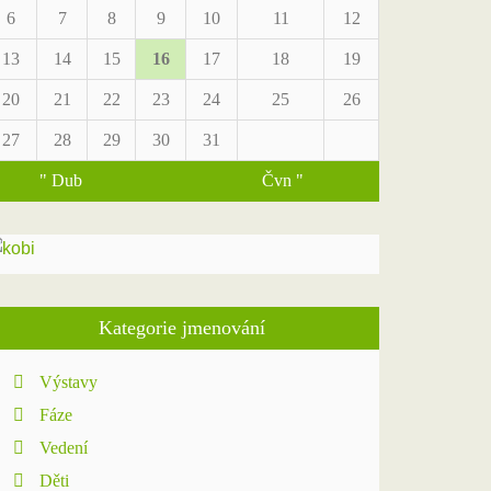
6
7
8
9
10
11
12
13
14
15
16
17
18
19
20
21
22
23
24
25
26
27
28
29
30
31
" Dub
Čvn "
Kategorie jmenování
Výstavy
Fáze
Vedení
Děti