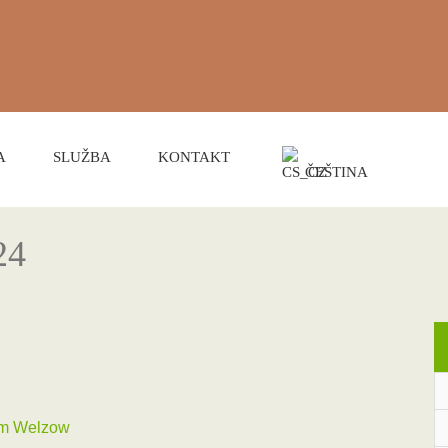
A
SLUŽBA
KONTAKT
ČEŠTINA
24
um Welzow