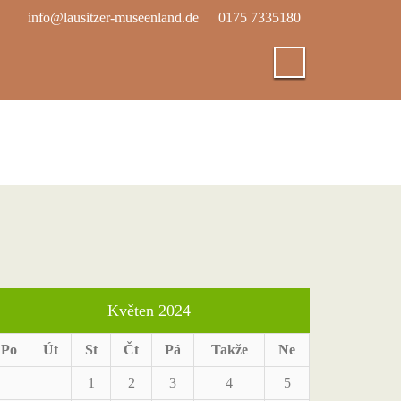
info@lausitzer-museenland.de
0175 7335180
Květen 2024
Po
Út
St
Čt
Pá
Takže
Ne
1
2
3
4
5