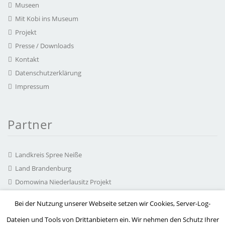
Museen
Mit Kobi ins Museum
Projekt
Presse / Downloads
Kontakt
Datenschutzerklärung
Impressum
Partner
Landkreis Spree Neiße
Land Brandenburg
Domowina Niederlausitz Projekt
chairlines Medienagentur
Bei der Nutzung unserer Webseite setzen wir Cookies, Server-Log-
Hearonymus GmbH
Dateien und Tools von Drittanbietern ein. Wir nehmen den Schutz Ihrer
Arbeitskreis Serbska kupa