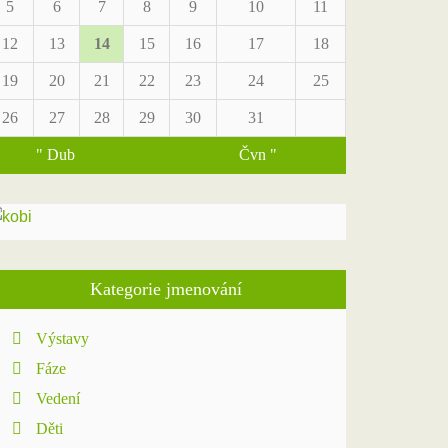
5
6
7
8
9
10
11
12
13
14
15
16
17
18
19
20
21
22
23
24
25
26
27
28
29
30
31
" Dub
Čvn "
Kategorie jmenování
Výstavy
Fáze
Vedení
Děti