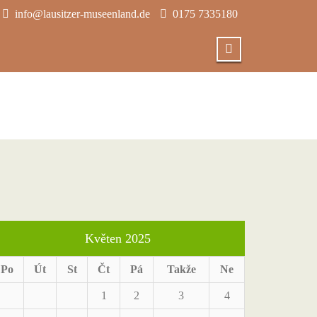
info@lausitzer-museenland.de
0175 7335180
Květen 2025
Po
Út
St
Čt
Pá
Takže
Ne
1
2
3
4