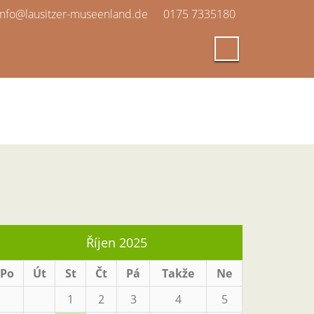
info@lausitzer-museenland.de
0175 7335180
Říjen 2025
Po
Út
St
Čt
Pá
Takže
Ne
1
2
3
4
5