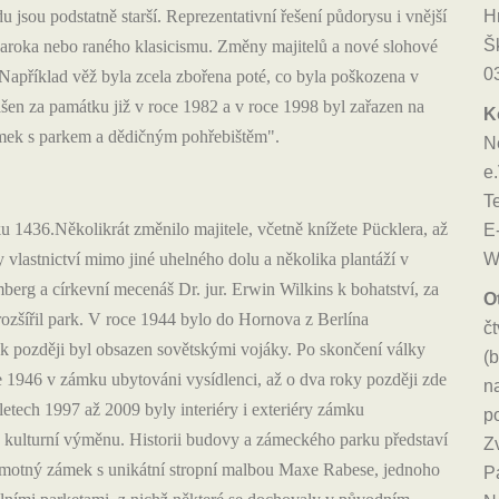
H
u jsou podstatně starší. Reprezentativní řešení půdorysu i vnější
Šk
baroka nebo raného klasicismu. Změny majitelů a nové slohové
0
apříklad věž byla zcela zbořena poté, co byla poškozena v
šen za památku již v roce 1982 a v roce 1998 byl zařazen na
K
mek s parkem a dědičným pohřebištěm".
N
e.
T
 1436.Několikrát změnilo majitele, včetně knížete Pücklera, až
E
W
y vlastnictví mimo jiné uhelného dolu a několika plantáží v
berg a církevní mecenáš Dr. jur. Erwin Wilkins k bohatství, za
O
ozšířil park. V roce 1944 bylo do Hornova z Berlína
č
ok později byl obsazen sovětskými vojáky. Po skončení války
(
e 1946 v zámku ubytováni vysídlenci, až o dva roky později zde
n
letech 1997 až 2009 byly interiéry i exteriéry zámku
p
 kulturní výměnu. Historii budovy a zámeckého parku představí
Zv
amotný zámek s unikátní stropní malbou Maxe Rabese, jednoho
Pá