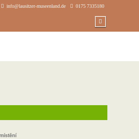
info@lausitzer-museenland.de
0175 7335180
místění