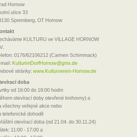
rad Hornow
olní ulice 33
3130 Spremberg, OT Hornow
ontakt
echáváme KULTURU ve VILLAGE HORNOW
V.
elefon: 0176/62106212 (Carmen Schimmack)
-mail:
KulturimDorfHornow@gmx.de
ebové stránky:
www.Kulturverein-Hornow.de
tevírací doba
tvrtky od 16:00 do 18:00 hodin
během otevírací doby otevřené knihovny) a
a všechny veřejné akce nebo
o telefonické dohodě
láštní otevírací doba (od 21.04. do 30.11.24)
tek: 11:00 - 17:00 a