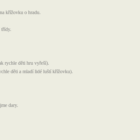
 na křížovku o hradu.
třídy.
 rychle děti hru vyřeší).
hle děti a mladí lidé luští křížovku).
jme dary.