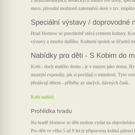
z nejuznávanějších německých malířů své doby, speciá
stavu, původní možností zatemnění oken v tzv. empíro
Speciální výstavy / doprovodné 
Hrad Hornow se pravidelně stává centrem kultury. Konaj
výstavy a mnoho dalšího. Kulturní spolek se účastní mu
Nabídky pro děti - S Kobim do 
Kobi - duch malého domu - je v muzeu jako doma. Byd
muzejní exponáty, jak si povídají o minulosti. Tyto vz
předávají dětem - příběhy ze starých, dávných časů.
Kobi nabízí:
Prohlídka hradu
Na hradě Hornow se děti mohou vydat na objevitelskou
Pro děti ve věku 5 až 9 let je připravena krátká pátrací 