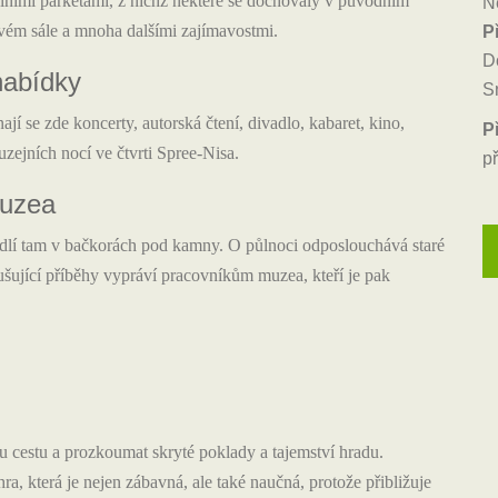
lními parketami, z nichž některé se dochovaly v původním
N
vém sále a mnoha dalšími zajímavostmi.
Př
D
nabídky
S
í se zde koncerty, autorská čtení, divadlo, kabaret, kino,
P
zejních nocí ve čtvrti Spree-Nisa.
př
muzea
lí tam v bačkorách pod kamny. O půlnoci odposlouchává staré
rušující příběhy vypráví pracovníkům muzea, kteří je pak
 cestu a prozkoumat skryté poklady a tajemství hradu.
hra, která je nejen zábavná, ale také naučná, protože přibližuje