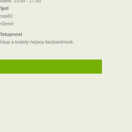
eděle: 13:00 - 17:00
ijetí
ospělí:
nížené:
řístupnost
ístup a toalety nejsou bezbariérové.