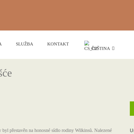
A
SLUŽBA
KONTAKT
ČEŠTINA
šće
byl přestavěn na honosné sídlo rodiny Wilkinsů. Nalezené
U