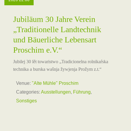
Jubiläum 30 Jahre Verein
„Traditionelle Landtechnik
und Bäuerliche Lebensart
Proschim e.V.“
Jubilej 30 lět towaristwo „Tradicionelna rolnikaŕska
technika a burska wašnja žywjenja Prožym z.t.“
Venue:
"Alte Mühle" Proschim
Categories:
Ausstellungen
,
Führung
,
Sonstiges