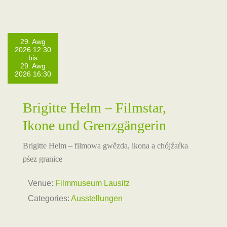
29. Awg
2026 12:30
bis
29. Awg
2026 16:30
Brigitte Helm – Filmstar,
Ikone und Grenzgängerin
Brigitte Helm – filmowa gwězda, ikona a chójźaŕka
pśez granice
Venue:
Filmmuseum Lausitz
Categories:
Ausstellungen