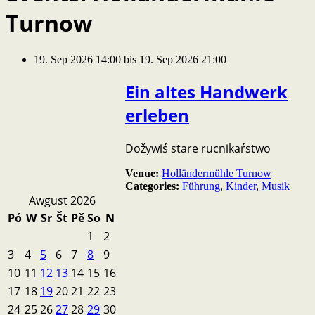
Turnow
19. Sep 2026 14:00
bis
19. Sep 2026 21:00
Ein altes Handwerk
erleben
Dožywiś stare rucnikaŕstwo
Venue:
Holländermühle Turnow
Categories:
Führung
,
Kinder
,
Musik
Awgust 2026
Pó
W
Sr
Št
Pě
So
N
1
2
3
4
5
6
7
8
9
10
11
12
13
14
15
16
17
18
19
20
21
22
23
24
25
26
27
28
29
30