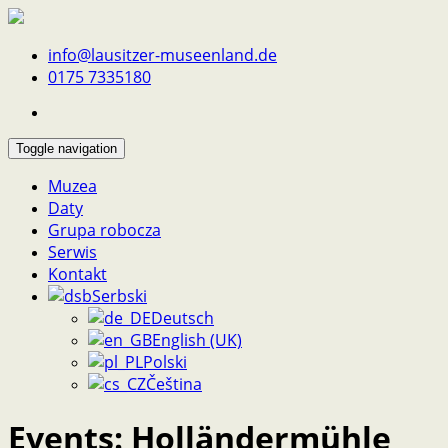
info@lausitzer-museenland.de
0175 7335180
Toggle navigation
Muzea
Daty
Grupa robocza
Serwis
Kontakt
Serbski
Deutsch
English (UK)
Polski
Čeština
Events: Holländermühle