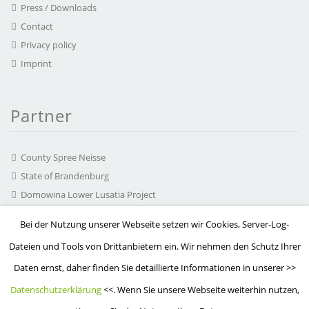
Press / Downloads
Contact
Privacy policy
Imprint
Partner
County Spree Neisse
State of Brandenburg
Domowina Lower Lusatia Project
chairlines media agency
Bei der Nutzung unserer Webseite setzen wir Cookies, Server-Log-
Hearonymus GmbH
Dateien und Tools von Drittanbietern ein. Wir nehmen den Schutz Ihrer
Working Group Serbska kupa
Daten ernst, daher finden Sie detaillierte Informationen in unserer >>
MuzeON Poland
Datenschutzerklärung
<<. Wenn Sie unsere Webseite weiterhin nutzen,