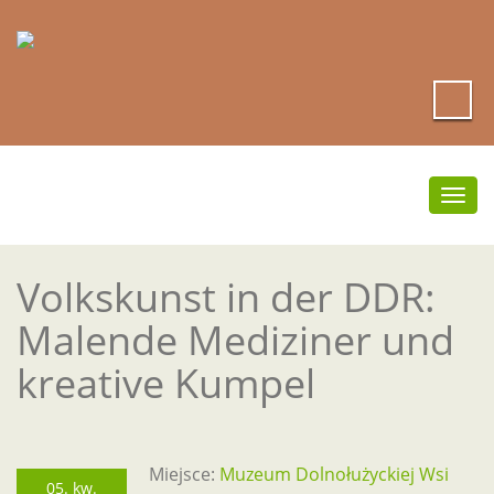
Prze
nawi
Volkskunst in der DDR:
Malende Mediziner und
kreative Kumpel
Miejsce:
Muzeum Dolnołużyckiej Wsi
05. kw.