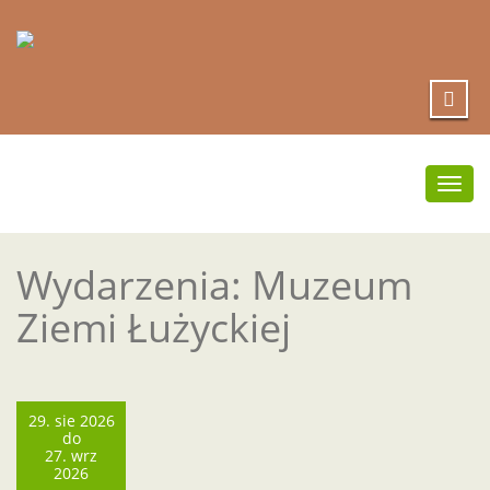
Prze
nawi
Wydarzenia: Muzeum
Ziemi Łużyckiej
29. sie 2026
do
27. wrz
2026