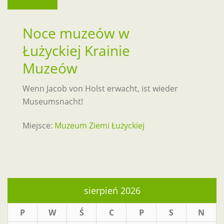
Noce muzeów w
Łużyckiej Krainie
Muzeów
Wenn Jacob von Holst erwacht, ist wieder
Museumsnacht!
Miejsce:
Muzeum Ziemi Łużyckiej
sierpień 2026
P
W
Ś
C
P
S
N