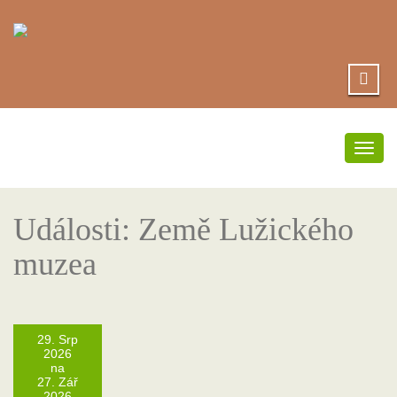
Přep
navi
Události: Země Lužického
muzea
29. Srp
2026
na
27. Zář
2026