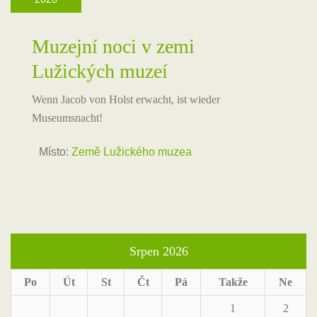
Muzejní noci v zemi
Lužických muzeí
Wenn Jacob von Holst erwacht, ist wieder
Museumsnacht!
Místo:
Země Lužického muzea
Srpen 2026
Po
Út
St
Čt
Pá
Takže
Ne
1
2