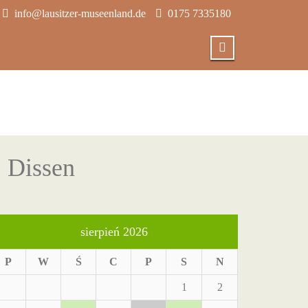
info@lausitzer-museenland.de
0175 7335180
 Dissen
sierpień 2026
P
W
Ś
C
P
S
N
1
2