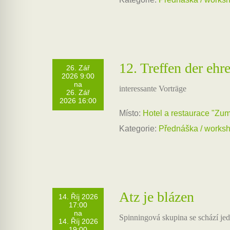
12. Treffen der eh
26. Zář
2026 9:00
na
interessante Vorträge
26. Zář
2026 16:00
Místo:
Hotel a restaurace "Z
Kategorie:
Přednáška / works
Atz je blázen
14. Říj 2026
17:00
na
Spinningová skupina se schází j
14. Říj 2026
19:00