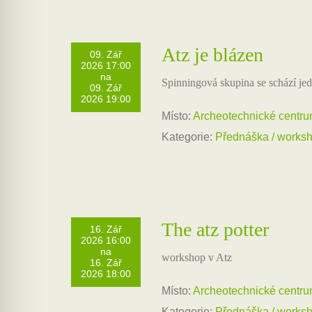
Atz je blázen
09. Zář
2026 17:00
na
Spinningová skupina se schází j
09. Zář
2026 19:00
Místo:
Archeotechnické centr
Kategorie:
Přednáška / works
The atz potter
16. Zář
2026 16:00
na
workshop v Atz
16. Zář
2026 18:00
Místo:
Archeotechnické centr
Kategorie:
Přednáška / works