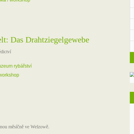
elt: Das Drahtziegelgewebe
dictví
uzeum rybářství
 workshop
ednou měsíčně ve Welzowě.