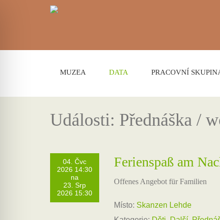
MUZEA
DATA
PRACOVNÍ SKUPIN
Události: Přednáška / 
Ferienspaß am Nac
04. Čvc
2026 14:30
na
Offenes Angebot für Familien
23. Srp
2026 15:30
Místo:
Skanzen Lehde
Kategorie:
Děti
,
Další
,
Přednáš