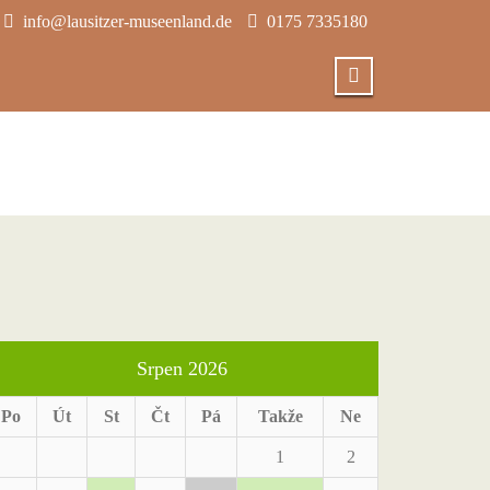
info@lausitzer-museenland.de
0175 7335180
Srpen 2026
Po
Út
St
Čt
Pá
Takže
Ne
1
2