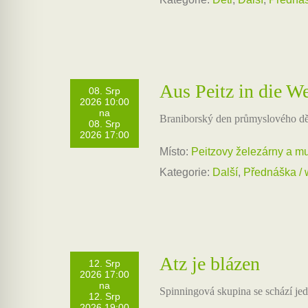
Aus Peitz in die W
08. Srp
2026 10:00
na
Braniborský den průmyslového dě
08. Srp
2026 17:00
Místo:
Peitzovy železárny a m
Kategorie:
Další
,
Přednáška /
Atz je blázen
12. Srp
2026 17:00
na
Spinningová skupina se schází j
12. Srp
2026 19:00