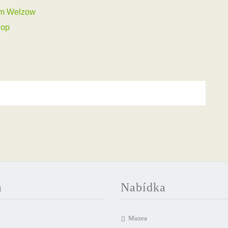
um Welzow
hop
a
Nabídka
Muzea