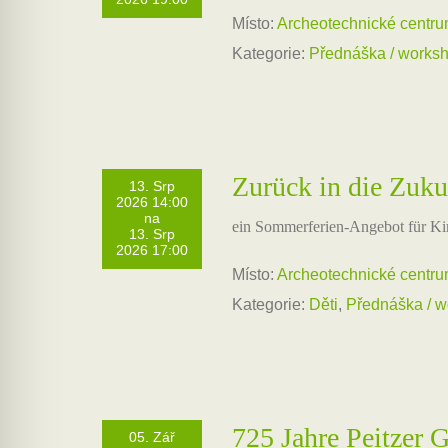
Místo:
Archeotechnické centr
Kategorie:
Přednáška / works
Zurück in die Zuku
13. Srp
2026 14:00
na
ein Sommerferien-Angebot für Ki
13. Srp
2026 17:00
Místo:
Archeotechnické centr
Kategorie:
Děti
,
Přednáška / 
725 Jahre Peitzer 
05. Zář