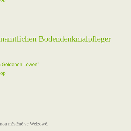
renamtlichen Bodendenkmalpfleger
um Goldenen Löwen"
hop
ednou měsíčně ve Welzowě.