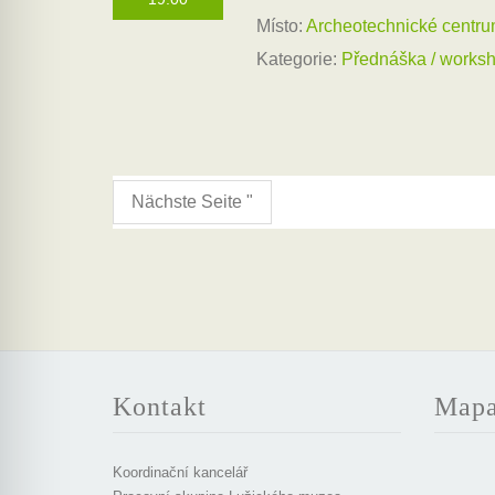
Místo:
Archeotechnické centr
Kategorie:
Přednáška / works
Nächste Seite "
Kontakt
Map
Koordinační kancelář