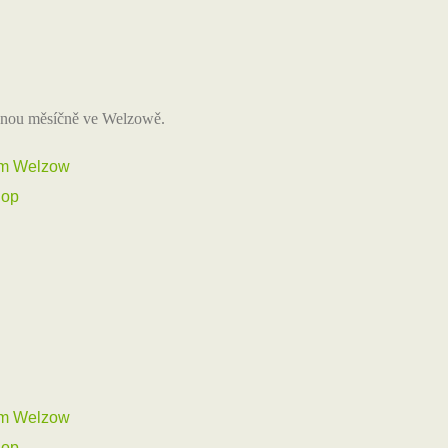
ednou měsíčně ve Welzowě.
um Welzow
hop
um Welzow
hop