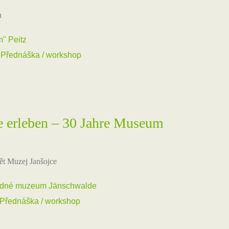
u
" Peitz
,
Přednáška / workshop
e erleben – 30 Jahre Museum
ět Muzej Janšojce
ědné muzeum Jänschwalde
Přednáška / workshop