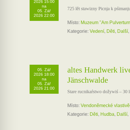
2026 15:00
na
725 lět stawizny Picnja k pśimanj
05. Zář
2026 22:00
Místo:
Muzeum "Am Pulverturm
Kategorie:
Vedení
,
Děti
,
Další
altes Handwerk liv
05. Zář
2026 18:00
Jänschwalde
na
05. Zář
2026 21:00
Stare rucnikaŕstwo dožywiś – 30 l
Místo:
Vendoněmecké vlastiv
Kategorie:
Děti
,
Hudba
,
Další
,