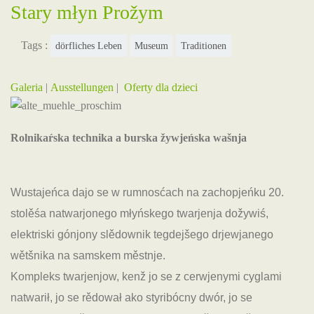
Stary młyn Prožym
Tags :
dörfliches Leben
Museum
Traditionen
Galeria
|
Ausstellungen
|
Oferty dla dzieci
Rolnikaŕska technika a burska žywjeńska wašnja
Wustajeńca dajo se w rumnosćach na zachopjeńku 20.
stolěśa natwarjonego młyńskego twarjenja dožywiś,
elektriski gónjony slědownik tegdejšego drjewjanego
wětšnika na samskem městnje.
Kompleks twarjenjow, kenž jo se z cerwjenymi cyglami
natwarił, jo se rědował ako styribócny dwór, jo se