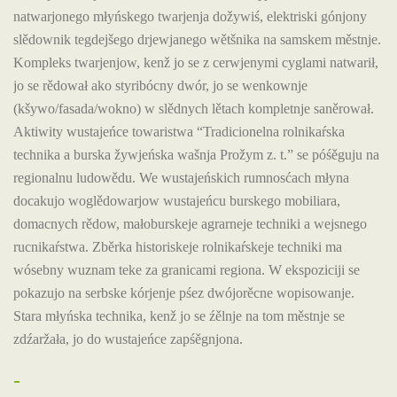
natwarjonego młyńskego twarjenja dožywiś, elektriski gónjony
slědownik tegdejšego drjewjanego wětšnika na samskem městnje.
Kompleks twarjenjow, kenž jo se z cerwjenymi cyglami natwarił,
jo se rědował ako styribócny dwór, jo se wenkownje
(kšywo/fasada/wokno) w slědnych lětach kompletnje saněrował.
Aktiwity wustajeńce towaristwa “Tradicionelna rolnikaŕska
technika a burska žywjeńska wašnja Prožym z. t.” se póśěguju na
regionalnu ludowědu. We wustajeńskich rumnosćach młyna
docakujo woglědowarjow wustajeńcu burskego mobiliara,
domacnych rědow, małoburskeje agrarneje techniki a wejsnego
rucnikaŕstwa. Zběrka historiskeje rolnikaŕskeje techniki ma
wósebny wuznam teke za granicami regiona. W ekspoziciji se
pokazujo na serbske kórjenje pśez dwójorěcne wopisowanje.
Stara młyńska technika, kenž jo se źělnje na tom městnje se
zdźaržała, jo do wustajeńce zapśěgnjona.
-