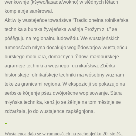
wenkownje (kšywo/fasada/wokno) w slědnych lětach
kompletnje saněrował.
Aktiwity wustajeńce towaristwa “Tradicionelna rolnikaŕska
technika a burska žywjeńska wašnja Prožym z. t.” se
póśěguju na regionalnu ludowědu. We wustajeńskich
rumnosćach młyna docakujo woglědowarjow wustajeńcu
burskego mobiliara, domacnych rědow, małoburskeje
agrarneje techniki a wejsnego rucnikaŕstwa. Zběrka
historiskeje rolnikaŕskeje techniki ma wósebny wuznam
teke za granicami regiona. W ekspoziciji se pokazujo na
serbske kórjenje pśez dwójorěcne wopisowanje. Stara
młyńska technika, kenž jo se źělnje na tom městnje se
zdźaržała, jo do wustajeńce zapśěgnjona.
-
Wustajeńca dajo se w rumnosćach na zachopjeńku 20. stolěśa