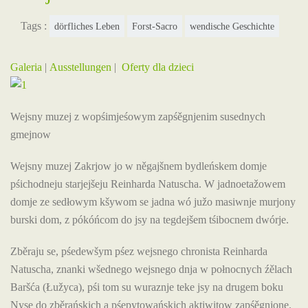
Tags :
dörfliches Leben
Forst-Sacro
wendische Geschichte
Galeria
|
Ausstellungen
|
Oferty dla dzieci
Wejsny muzej z wopśimjeśowym zapśěgnjenim susednych
gmejnow
Wejsny muzej Zakrjow jo w něgajšnem bydleńskem domje
pśichodneju starjejšeju Reinharda Natuscha. W jadnoetažowem
domje ze sedłowym kšywom se jadna wó južo masiwnje murjony
burski dom, z pókóńcom do jsy na tegdejšem tśibocnem dwórje.
Zběraju se, pśedewšym pśez wejsnego chronista Reinharda
Natuscha, znanki wšednego wejsnego dnja w połnocnych źělach
Baršća (Łužyca), pśi tom su wuraznje teke jsy na drugem boku
Nyse do zběrańskich a pśepytowańskich aktiwitow zapśěgnjone.