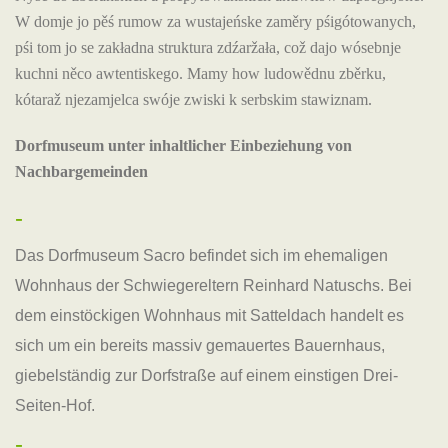
W domje jo pěś rumow za wustajeńske zaměry pśigótowanych,
pśi tom jo se zakładna struktura zdźaržała, což dajo wósebnje
kuchni něco awtentiskego. Mamy how ludowědnu zběrku,
kótaraž njezamjelca swóje zwiski k serbskim stawiznam.
Dorfmuseum unter inhaltlicher Einbeziehung von
Nachbargemeinden
-
Das Dorfmuseum Sacro befindet sich im ehemaligen
Wohnhaus der Schwiegereltern Reinhard Natuschs. Bei
dem einstöckigen Wohnhaus mit Satteldach handelt es
sich um ein bereits massiv gemauertes Bauernhaus,
giebelständig zur Dorfstraße auf einem einstigen Drei-
Seiten-Hof.
-