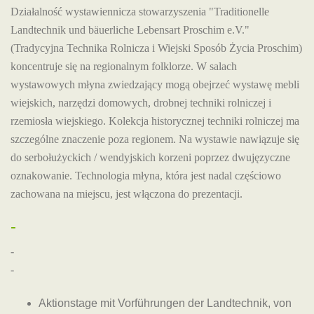
Działalność wystawiennicza stowarzyszenia "Traditionelle
Landtechnik und bäuerliche Lebensart Proschim e.V."
(Tradycyjna Technika Rolnicza i Wiejski Sposób Życia Proschim)
koncentruje się na regionalnym folklorze. W salach
wystawowych młyna zwiedzający mogą obejrzeć wystawę mebli
wiejskich, narzędzi domowych, drobnej techniki rolniczej i
rzemiosła wiejskiego. Kolekcja historycznej techniki rolniczej ma
szczególne znaczenie poza regionem. Na wystawie nawiązuje się
do serbołużyckich / wendyjskich korzeni poprzez dwujęzyczne
oznakowanie. Technologia młyna, która jest nadal częściowo
zachowana na miejscu, jest włączona do prezentacji.
-
-
-
Aktionstage mit Vorführungen der Landtechnik, von