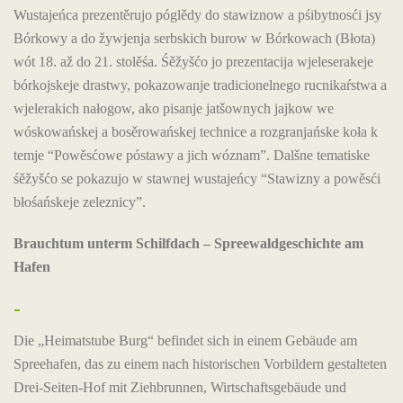
Wustajeńca prezentěrujo póglědy do stawiznow a pśibytnosći jsy
Bórkowy a do žywjenja serbskich burow w Bórkowach (Błota)
wót 18. až do 21. stolěśa. Śěžyšćo jo prezentacija wjeleserakeje
bórkojskeje drastwy, pokazowanje tradicionelnego rucnikaŕstwa a
wjelerakich nałogow, ako pisanje jatšownych jajkow we
wóskowańskej a bosěrowańskej technice a rozgranjańske koła k
temje “Powěsćowe póstawy a jich wóznam”. Dalšne tematiske
śěžyšćo se pokazujo w stawnej wustajeńcy “Stawizny a powěsći
błośańskeje zeleznicy”.
Brauchtum unterm Schilfdach – Spreewaldgeschichte am
Hafen
-
Die „Heimatstube Burg“ befindet sich in einem Gebäude am
Spreehafen, das zu einem nach historischen Vorbildern gestalteten
Drei-Seiten-Hof mit Ziehbrunnen, Wirtschaftsgebäude und