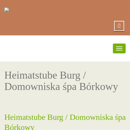
Togg
navig
Heimatstube Burg /
Domowniska śpa Bórkowy
Heimatstube Burg / Domowniska śpa
Bórkowy