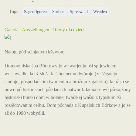
Tags :
Sagenfiguren
Sorben
Spreewald
Wenden
Galeria
|
Ausstellungen
|
Oferty dla dzieci
Nałogi pód sćinjanym kšywom
Domowniska śpa Bórkowy jo w twarjenju pśi sprjewinem
wustawadle, kenž słuša k tśibocnemu dwóroju (ze śěgateju
studnju, góspodaŕskim twarjenim a brožnju z galeriju), kenž jo se
nowo pó historiskich pśikładach natwarił. Jadna se wó pśesajźony
historiski burski dom w bolanej twaŕskej wašni z typiskim tśi-
rozrědowanim ceŕbu. Dom póchada z Kupaŕskich Bórkow a jo se
až do 1990 wobydlił.