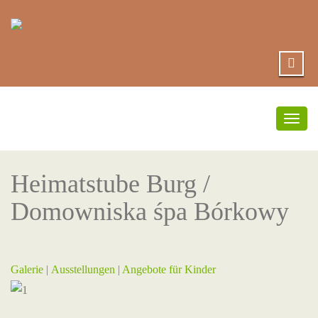
Umsc
Navi
Heimatstube Burg /
Domowniska śpa Bórkowy
Galerie
|
Ausstellungen
|
Angebote für Kinder