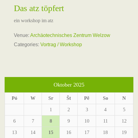
Das atz töpfert
ein workshop im atz
Venue:
Archäotechnisches Zentrum Welzow
Categories:
Vortrag / Workshop
Oktober 2025
Pó
W
Sr
Št
Pě
So
N
1
2
3
4
5
6
7
8
9
10
11
12
13
14
15
16
17
18
19