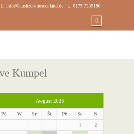
info@lausitzer-museenland.de
0175 7335180
ive Kumpel
Awgust 2026
Pó
W
Sr
Št
Pě
So
N
1
2