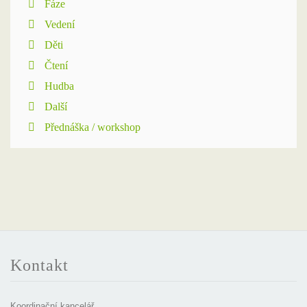
Fáze
Vedení
Děti
Čtení
Hudba
Další
Přednáška / workshop
Kontakt
Koordinační kancelář