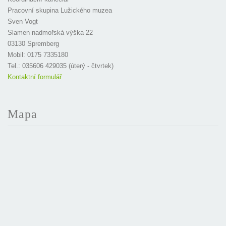
Pracovní skupina Lužického muzea
Sven Vogt
Slamen nadmořská výška 22
03130 Spremberg
Mobil: 0175 7335180
Tel.: 035606 429035 (úterý - čtvrtek)
Kontaktní formulář
Mapa