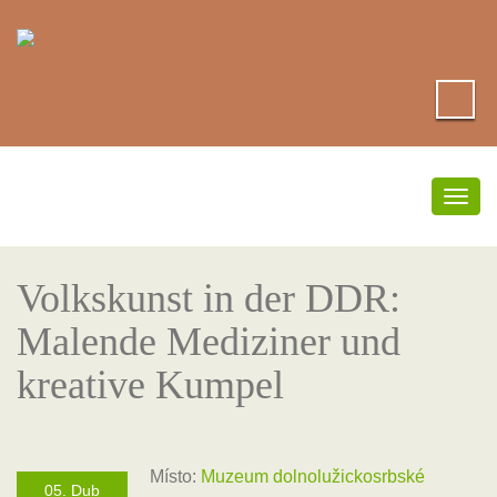
Přep
navi
Volkskunst in der DDR:
Malende Mediziner und
kreative Kumpel
Místo:
Muzeum dolnolužickosrbské
05. Dub