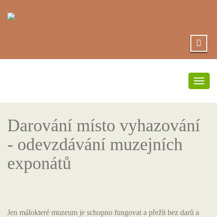
Přep
navi
Darování místo vyhazování
- odevzdávání muzejních
exponátů
Jen málokteré muzeum je schopno fungovat a přežít bez darů a