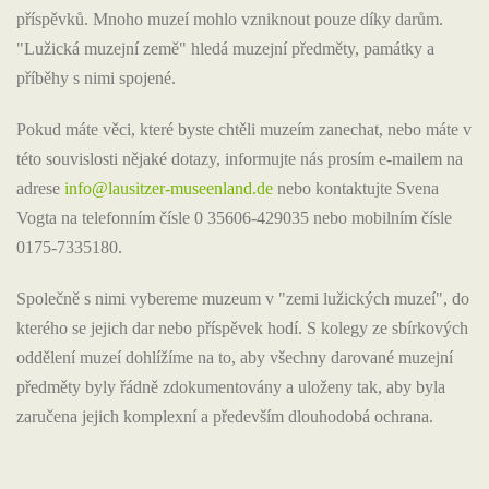
příspěvků. Mnoho muzeí mohlo vzniknout pouze díky darům.
"Lužická muzejní země" hledá muzejní předměty, památky a
příběhy s nimi spojené.
Pokud máte věci, které byste chtěli muzeím zanechat, nebo máte v
této souvislosti nějaké dotazy, informujte nás prosím e-mailem na
adrese
info@lausitzer-museenland.de
nebo kontaktujte Svena
Vogta na telefonním čísle 0 35606-429035 nebo mobilním čísle
0175-7335180.
Společně s nimi vybereme muzeum v "zemi lužických muzeí", do
kterého se jejich dar nebo příspěvek hodí. S kolegy ze sbírkových
oddělení muzeí dohlížíme na to, aby všechny darované muzejní
předměty byly řádně zdokumentovány a uloženy tak, aby byla
zaručena jejich komplexní a především dlouhodobá ochrana.