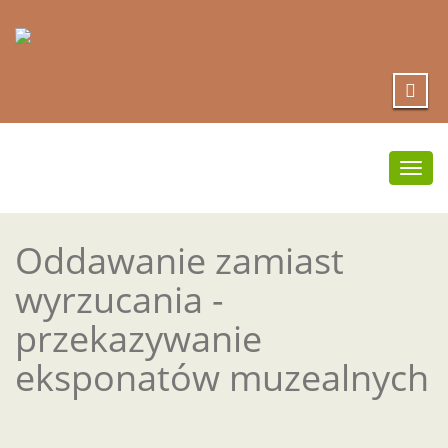
Prze
nawi
Oddawanie zamiast
wyrzucania -
przekazywanie
eksponatów muzealnych