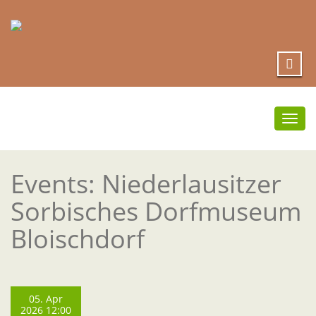
Togg
navi
Events: Niederlausitzer
Sorbisches Dorfmuseum
Bloischdorf
05. Apr
2026 12:00