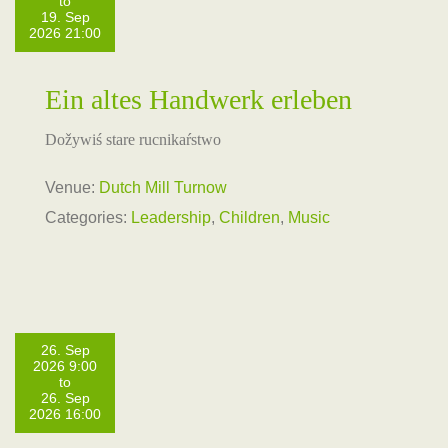
to
19. Sep
2026 21:00
Ein altes Handwerk erleben
Dožywiś stare rucnikaŕstwo
Venue:
Dutch Mill Turnow
Categories:
Leadership
,
Children
,
Music
26. Sep
2026 9:00
to
26. Sep
2026 16:00