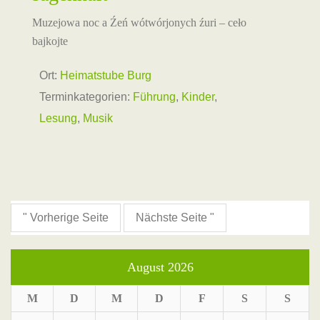
Muzejowa noc a Źeń wótwórjonych źuri – ceło
bajkojte
Ort:
Heimatstube Burg
Terminkategorien:
Führung
,
Kinder
,
Lesung
,
Musik
" Vorherige Seite
Nächste Seite "
August 2026
M
D
M
D
F
S
S