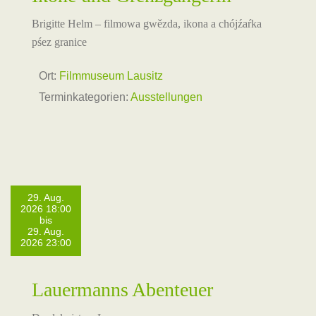
Brigitte Helm – filmowa gwězda, ikona a chójźaŕka
pśez granice
Ort:
Filmmuseum Lausitz
Terminkategorien:
Ausstellungen
29. Aug.
2026 18:00
bis
29. Aug.
2026 23:00
Lauermanns Abenteuer